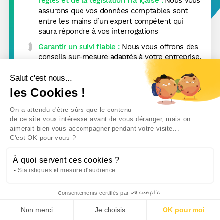
règles et de la législation française :
Nous vous
assurons que vos données comptables sont
entre les mains d’un expert compétent qui
saura répondre à vos interrogations
Garantir un suivi fiable :
Nous vous offrons des
conseils sur-mesure adaptés à votre entreprise,
votre activité, votre statut…
Salut c'est nous...
Garantir un suivi constant :
Nous vous
les Cookies !
garantissons un accompagnement personnalisé
tout au long de la vie de l’entreprise qui vous
On a attendu d'être sûrs que le contenu
confère une plus-value
de ce site vous intéresse avant de vous déranger, mais on
aimerait bien vous accompagner pendant votre visite...
C'est OK pour vous ?
À quoi servent ces cookies ?
Statistiques et mesure d'audience
La saisie comptable concerne
l’ensemble des
opérations comptables
générées par votre
Consentements certifiés par
Être rappelé
entreprise ainsi que ceux émis par des tiers tels
que les factures, les relevés de banque, les ventes
Non merci
Je choisis
OK pour moi
aux clients… Ces mouvements financiers doivent