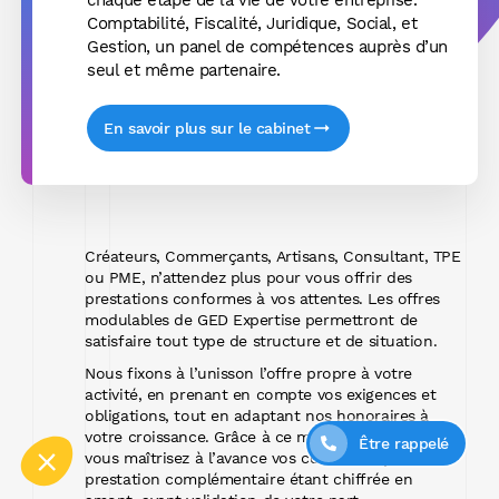
chaque étape de la vie de votre entreprise.
Comptabilité, Fiscalité, Juridique, Social, et
Gestion, un panel de compétences auprès d’un
seul et même partenaire.
En savoir plus sur le cabinet
 !
rs que le contenu de ce site vous
Créateurs, Commerçants, Artisans, Consultant, TPE
us déranger, mais on aimerait bien vous
ou PME, n’attendez plus pour vous offrir des
otre visite...
prestations conformes à vos attentes. Les offres
modulables de GED Expertise permettront de
satisfaire tout type de structure et de situation.
s cookies ?
Nous fixons à l’unisson l’offre propre à votre
re d'audience
activité, en prenant en compte vos exigences et
obligations, tout en adaptant nos honoraires à
votre croissance. Grâce à ce mode de facturation,
ements certifiés par
Être rappelé
vous maîtrisez à l’avance vos coûts, chaque
Je choisis
OK pour moi
prestation complémentaire étant chiffrée en